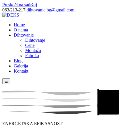
Preskoči na sadržaj
063/213-217
dihtovanje.bg@gmail.com
Home
O nama
Dihtovanje
Dihtovanje
Cene
Montaža
Fabrika
Blog
Galerija
Kontakt
☰
ENERGETSKA EFIKASNOST