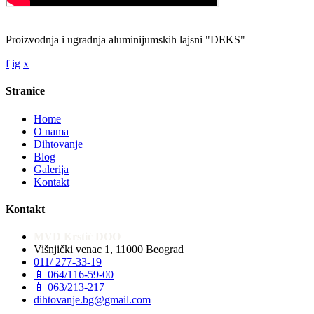
Proizvodnja i ugradnja aluminijumskih lajsni "DEKS"
f
ig
x
Stranice
Home
O nama
Dihtovanje
Blog
Galerija
Kontakt
Kontakt
MVD Krstić DOO
Višnjički venac 1, 11000 Beograd
011/ 277-33-19
📱 064/116-59-00
📱 063/213-217
dihtovanje.bg@gmail.com