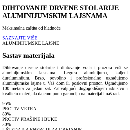
DIHTOVANJE DRVENE STOLARIJE
ALUMINIJUMSKIM LAJSNAMA
Maksimalna zaštita od hladnoće
SAZNAJTE VIŠE
ALUMINIJUMSKE LAJSNE
Sastav materijala
Dihtovanje drvene stolarije i dihtovanje vrata i prozora vrši se
aluminijumskim lajsnama. Legura aluminijuma, kaljeni
duraluminijum. Brzo, povoljno i profesionalno ugrađujemo
aluminijumske lajsne u Vaš dom ili poslovni prostor. Ugrađujemo
100 metara za jedan sat. Zahvaljujući dugogodišnjem iskustvu i
kvalitetu materijala dajemo punu garanciju na materijal i naš rad.
95%
PROTIV VETRA
80%
PROTIV PRAŠINE I BUKE
30%
UŠTEDA NA ENERGIJI ZA GREJANJE